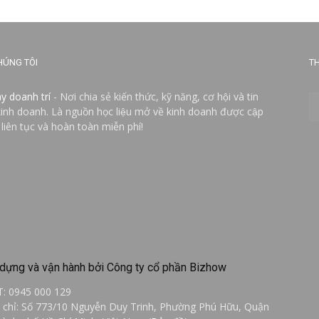
HÚNG TÔI
TH
ay doanh trí
- Nơi chia sẻ kiến thức, kỹ năng, cơ hội và tin
kinh doanh. Là nguồn học liệu mở về kinh doanh được cập
 liên tục và hoàn toàn miễn phí!
dựng và vận hành bởi Công ty cổ phần Bizhow
T: 0945 000 129
a chỉ: Số 773/10 Nguyễn Duy Trinh, Phường Phú Hữu, Quận