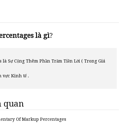
centages là gì
?
là Sự Cộng Thêm Phần Trăm Tiền Lời ( Trong Giá
h vực Kinh tế .
ên quan
ementary Of Markup Percentages