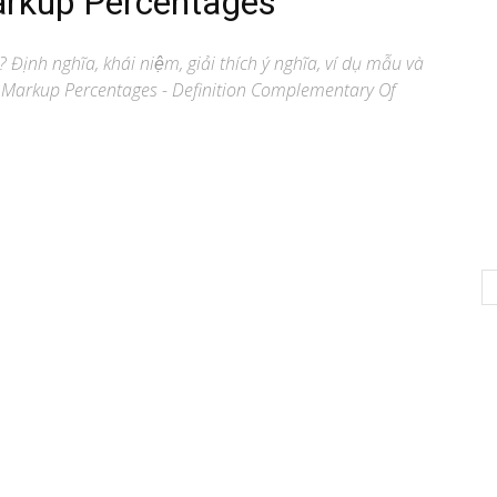
rkup Percentages
? Định nghĩa, khái niệm, giải thích ý nghĩa, ví dụ mẫu và
Markup Percentages - Definition Complementary Of