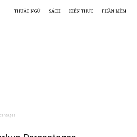
ổ
THUẬT NGỮ
SÁCH
KIẾN THỨC
PHẦN MỀM
ay
oanh
í
centages