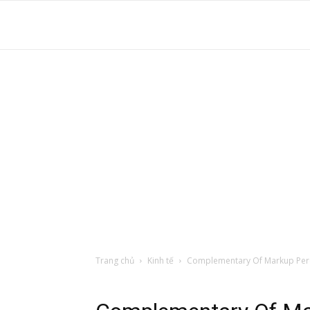
S
t
d
tr
Trang chủ
Kinh tế
Complementary Of Markup Per