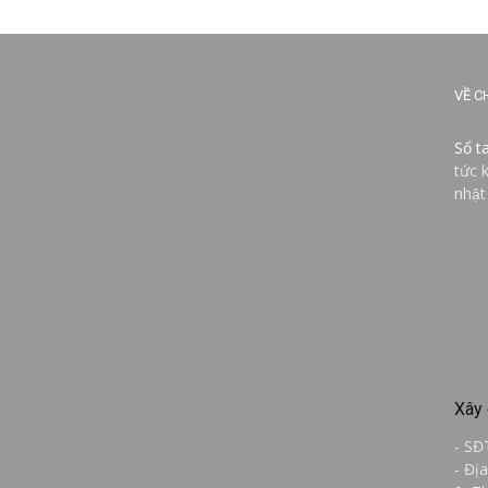
VỀ C
Sổ t
tức 
nhật
Xây 
- SĐ
- Đị