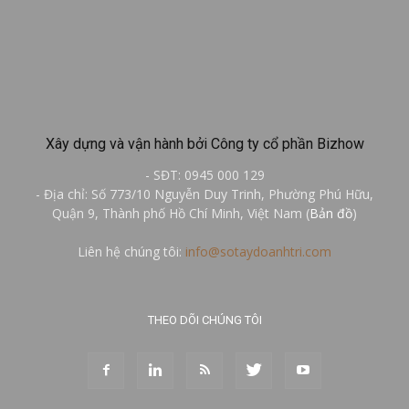
Xây dựng và vận hành bởi Công ty cổ phần Bizhow
- SĐT: 0945 000 129
- Địa chỉ: Số 773/10 Nguyễn Duy Trinh, Phường Phú Hữu,
Quận 9, Thành phố Hồ Chí Minh, Việt Nam (
Bản đồ
)
Liên hệ chúng tôi:
info@sotaydoanhtri.com
THEO DÕI CHÚNG TÔI