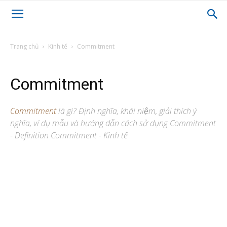
Trang chủ
Kinh tế
Commitment
Commitment
Commitment
là gì? Định nghĩa, khái niệm, giải thích ý
nghĩa, ví dụ mẫu và hướng dẫn cách sử dụng Commitment
- Definition Commitment - Kinh tế