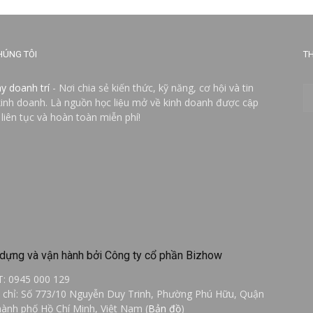
HÚNG TÔI
TH
ay doanh trí
- Nơi chia sẻ kiến thức, kỹ năng, cơ hội và tin
kinh doanh. Là nguồn học liệu mở về kinh doanh được cập
 liên tục và hoàn toàn miễn phí!
dựng và vận hành bởi Công ty cổ phần Bizhow
T: 0945 000 129
a chỉ: Số 773/10 Nguyễn Duy Trinh, Phường Phú Hữu, Quận
hành phố Hồ Chí Minh, Việt Nam (
Bản đồ
)