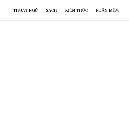
ổ
THUẬT NGỮ
SÁCH
KIẾN THỨC
PHẦN MỀM
ay
oanh
í