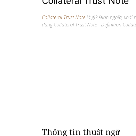
Collateral Trust Note
Collateral Trust Note
là gì? Định nghĩa, khái 
dụng Collateral Trust Note - Definition Collat
Thông tin thuật ngữ