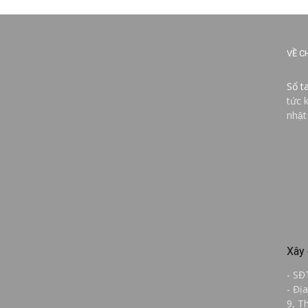
VỀ C
Sổ t
tức 
nhật
Xây 
- SĐ
- Đị
9, T