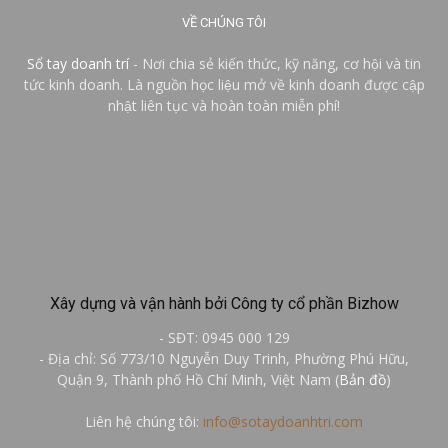
VỀ CHÚNG TÔI
Sổ tay doanh trí
- Nơi chia sẻ kiến thức, kỹ năng, cơ hội và tin
tức kinh doanh. Là nguồn học liệu mở về kinh doanh được cập
nhật liên tục và hoàn toàn miễn phí!
Xây dựng và vận hành bởi Công ty cổ phần Bizhow
- SĐT: 0945 000 129
- Địa chỉ: Số 773/10 Nguyễn Duy Trinh, Phường Phú Hữu,
Quận 9, Thành phố Hồ Chí Minh, Việt Nam (
Bản đồ
)
Liên hệ chúng tôi:
info@sotaydoanhtri.com