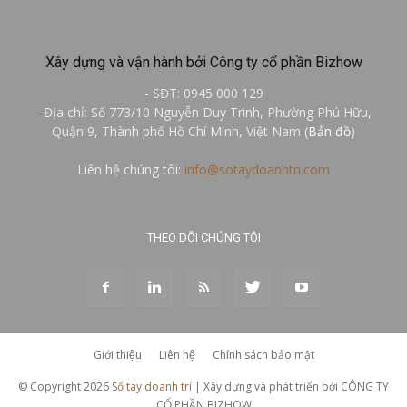
Xây dựng và vận hành bởi Công ty cổ phần Bizhow
- SĐT: 0945 000 129
- Địa chỉ: Số 773/10 Nguyễn Duy Trinh, Phường Phú Hữu,
Quận 9, Thành phố Hồ Chí Minh, Việt Nam (
Bản đồ
)
Liên hệ chúng tôi:
info@sotaydoanhtri.com
THEO DÕI CHÚNG TÔI
Giới thiệu
Liên hệ
Chính sách bảo mật
© Copyright 2026
Sổ tay doanh trí
| Xây dựng và phát triển bởi CÔNG TY
CỔ PHẦN BIZHOW