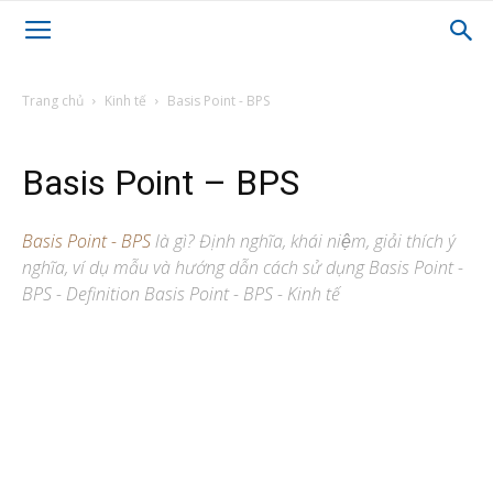
Trang chủ
Kinh tế
Basis Point - BPS
Basis Point – BPS
Basis Point - BPS
là gì? Định nghĩa, khái niệm, giải thích ý
nghĩa, ví dụ mẫu và hướng dẫn cách sử dụng Basis Point -
BPS - Definition Basis Point - BPS - Kinh tế