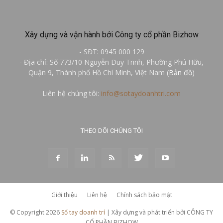
Xây dựng và vận hành bởi Công ty cổ phần Bizhow
- SĐT: 0945 000 129
- Địa chỉ: Số 773/10 Nguyễn Duy Trinh, Phường Phú Hữu,
Quận 9, Thành phố Hồ Chí Minh, Việt Nam (
Bản đồ
)
Liên hệ chúng tôi:
info@sotaydoanhtri.com
THEO DÕI CHÚNG TÔI
Giới thiệu
Liên hệ
Chính sách bảo mật
© Copyright 2026
Sổ tay doanh trí
| Xây dựng và phát triển bởi CÔNG TY
CỔ PHẦN BIZHOW