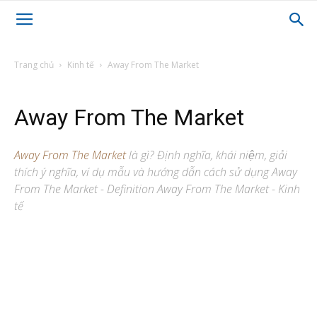
Trang chủ
Kinh tế
Away From The Market
Away From The Market
Away From The Market
là gì? Định nghĩa, khái niệm, giải
thích ý nghĩa, ví dụ mẫu và hướng dẫn cách sử dụng Away
From The Market - Definition Away From The Market - Kinh
tế