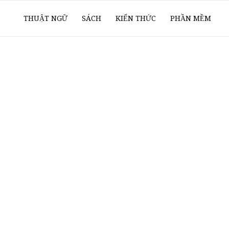
ổ
THUẬT NGỮ
SÁCH
KIẾN THỨC
PHẦN MỀM
ay
oanh
í