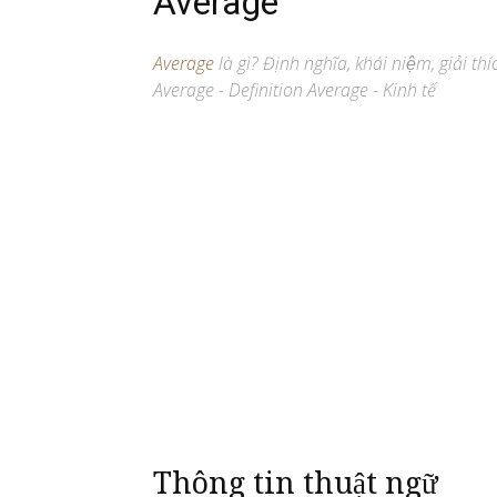
Average
Average
là gì? Định nghĩa, khái niệm, giải t
Average - Definition Average - Kinh tế
Thông tin thuật ngữ