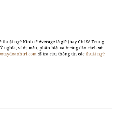
ề thuật ngữ Kinh tế
Average là gì
? (hay Chỉ Số Trung
̀? Ý nghĩa, ví dụ mẫu, phân biệt và hướng dẫn cách sử
sotaydoanhtri.com
để tra cứu thông tin các
thuật ngữ