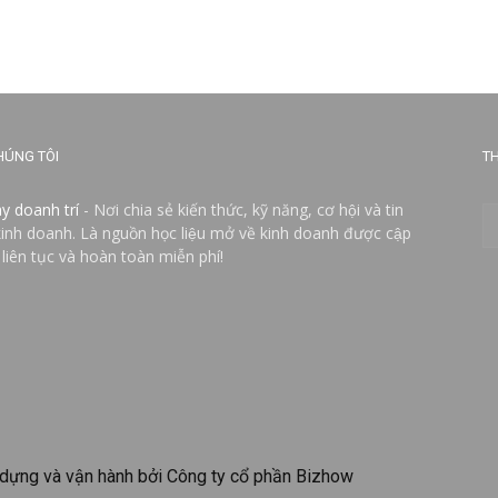
HÚNG TÔI
TH
ay doanh trí
- Nơi chia sẻ kiến thức, kỹ năng, cơ hội và tin
kinh doanh. Là nguồn học liệu mở về kinh doanh được cập
 liên tục và hoàn toàn miễn phí!
dựng và vận hành bởi Công ty cổ phần Bizhow