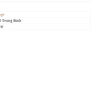
age
Số Trung Bình
tế