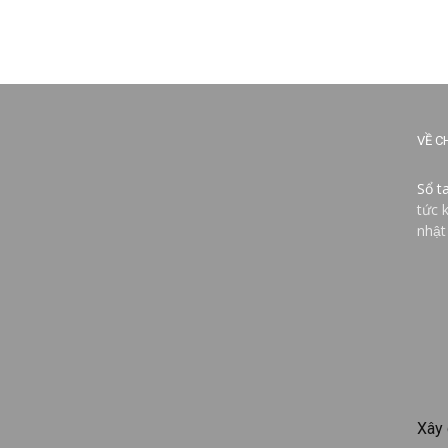
VỀ C
Sổ t
tức 
nhật
Xây 