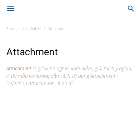
Trang chủ
Kinh tế
Attachment
Attachment
Attachment
là gì? Định nghĩa, khái niệm, giải thích ý nghĩa,
ví dụ mẫu và hướng dẫn cách sử dụng Attachment -
Definition Attachment - Kinh tế