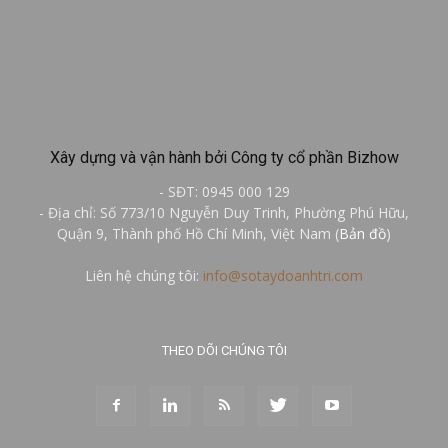
Xây dựng và vận hành bởi Công ty cổ phần Bizhow
- SĐT: 0945 000 129
- Địa chỉ: Số 773/10 Nguyễn Duy Trinh, Phường Phú Hữu,
Quận 9, Thành phố Hồ Chí Minh, Việt Nam (
Bản đồ
)
Liên hệ chúng tôi:
info@sotaydoanhtri.com
THEO DÕI CHÚNG TÔI