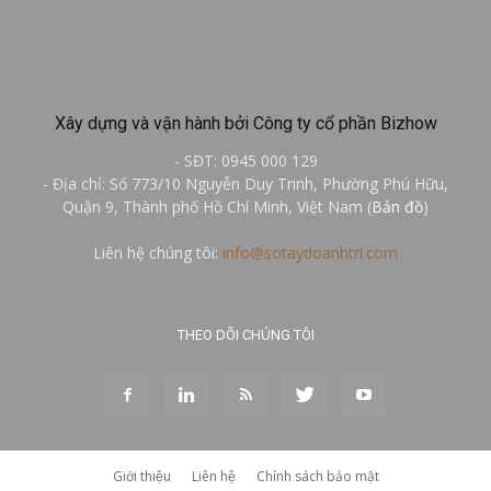
Xây dựng và vận hành bởi Công ty cổ phần Bizhow
- SĐT: 0945 000 129
- Địa chỉ: Số 773/10 Nguyễn Duy Trinh, Phường Phú Hữu,
Quận 9, Thành phố Hồ Chí Minh, Việt Nam (
Bản đồ
)
Liên hệ chúng tôi:
info@sotaydoanhtri.com
THEO DÕI CHÚNG TÔI
Giới thiệu
Liên hệ
Chính sách bảo mật