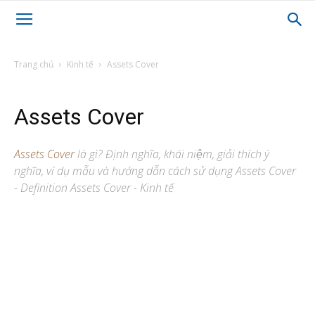
Trang chủ
Kinh tế
Assets Cover
Assets Cover
Assets Cover
là gì? Định nghĩa, khái niệm, giải thích ý
nghĩa, ví dụ mẫu và hướng dẫn cách sử dụng Assets Cover
- Definition Assets Cover - Kinh tế