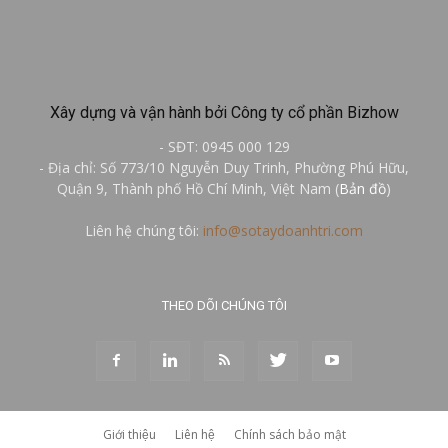
Xây dựng và vận hành bởi Công ty cổ phần Bizhow
- SĐT: 0945 000 129
- Địa chỉ: Số 773/10 Nguyễn Duy Trinh, Phường Phú Hữu,
Quận 9, Thành phố Hồ Chí Minh, Việt Nam (
Bản đồ
)
Liên hệ chúng tôi:
info@sotaydoanhtri.com
THEO DÕI CHÚNG TÔI
Giới thiệu
Liên hệ
Chính sách bảo mật