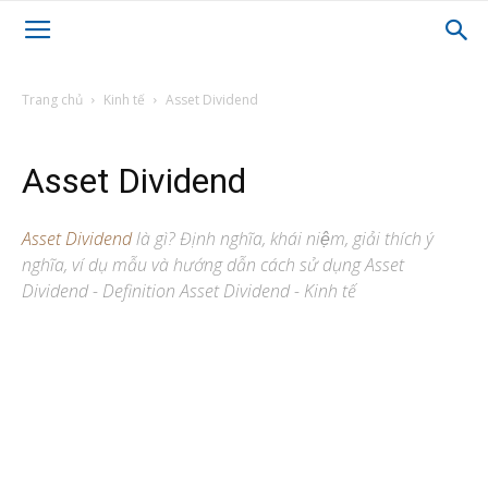
Trang chủ
Kinh tế
Asset Dividend
Asset Dividend
Asset Dividend
là gì? Định nghĩa, khái niệm, giải thích ý
nghĩa, ví dụ mẫu và hướng dẫn cách sử dụng Asset
Dividend - Definition Asset Dividend - Kinh tế