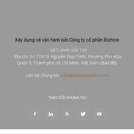
Xây dựng và vận hành bởi Công ty cổ phần Bizhow
- SĐT: 0945 000 129
- Địa chỉ: Số 773/10 Nguyễn Duy Trinh, Phường Phú Hữu,
Quận 9, Thành phố Hồ Chí Minh, Việt Nam (
Bản đồ
)
Liên hệ chúng tôi:
info@sotaydoanhtri.com
THEO DÕI CHÚNG TÔI