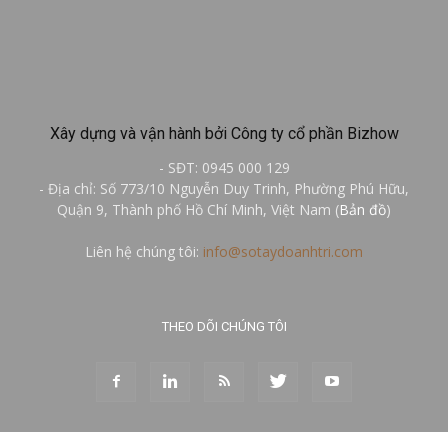
Xây dựng và vận hành bởi Công ty cổ phần Bizhow
- SĐT: 0945 000 129
- Địa chỉ: Số 773/10 Nguyễn Duy Trinh, Phường Phú Hữu,
Quận 9, Thành phố Hồ Chí Minh, Việt Nam (
Bản đồ
)
Liên hệ chúng tôi:
info@sotaydoanhtri.com
THEO DÕI CHÚNG TÔI