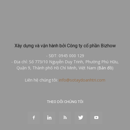
Xây dựng và vận hành bởi Công ty cổ phần Bizhow
- SĐT: 0945 000 129
- Địa chỉ: Số 773/10 Nguyễn Duy Trinh, Phường Phú Hữu,
Quận 9, Thành phố Hồ Chí Minh, Việt Nam (
Bản đồ
)
Liên hệ chúng tôi:
info@sotaydoanhtri.com
THEO DÕI CHÚNG TÔI