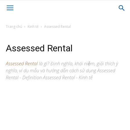
Trang chủ
Kinh tế
Assessed Rental
Assessed Rental
Assessed Rental
là gì? Định nghĩa, khái niệm, giải thích ý
nghĩa, ví dụ mẫu và hướng dẫn cách sử dụng Assessed
Rental - Definition Assessed Rental - Kinh tế