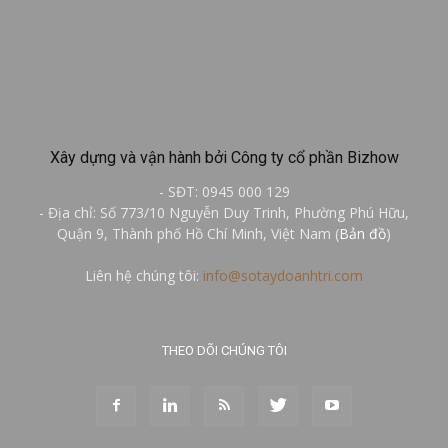
Xây dựng và vận hành bởi Công ty cổ phần Bizhow
- SĐT: 0945 000 129
- Địa chỉ: Số 773/10 Nguyễn Duy Trinh, Phường Phú Hữu,
Quận 9, Thành phố Hồ Chí Minh, Việt Nam (
Bản đồ
)
Liên hệ chúng tôi:
info@sotaydoanhtri.com
THEO DÕI CHÚNG TÔI