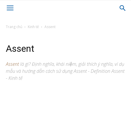
Trang chủ
Kinh tế
Assent
Assent
Assent
là gì? Định nghĩa, khái niệm, giải thích ý nghĩa, ví dụ
mẫu và hướng dẫn cách sử dụng Assent - Definition Assent
- Kinh tế