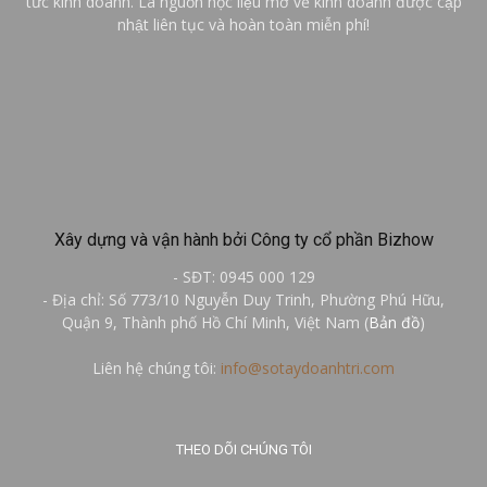
tức kinh doanh. Là nguồn học liệu mở về kinh doanh được cập
nhật liên tục và hoàn toàn miễn phí!
Xây dựng và vận hành bởi Công ty cổ phần Bizhow
- SĐT: 0945 000 129
- Địa chỉ: Số 773/10 Nguyễn Duy Trinh, Phường Phú Hữu,
Quận 9, Thành phố Hồ Chí Minh, Việt Nam (
Bản đồ
)
Liên hệ chúng tôi:
info@sotaydoanhtri.com
THEO DÕI CHÚNG TÔI