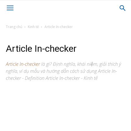
Trang chủ
Kinh tế
Article In-checker
Article In-checker
Article In-checker
là gì? Định nghĩa, khái niệm, giải thích ý
nghĩa, ví dụ mẫu và hướng dẫn cách sử dụng Article In-
checker - Definition Article In-checker - Kinh tế