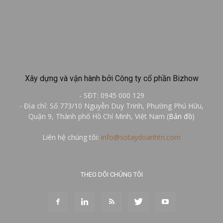
Xây dựng và vận hành bởi Công ty cổ phần Bizhow
- SĐT: 0945 000 129
- Địa chỉ: Số 773/10 Nguyễn Duy Trinh, Phường Phú Hữu,
Quận 9, Thành phố Hồ Chí Minh, Việt Nam (
Bản đồ
)
Liên hệ chúng tôi:
info@sotaydoanhtri.com
THEO DÕI CHÚNG TÔI