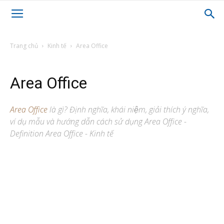
Trang chủ
Kinh tế
Area Office
Area Office
Area Office
là gì? Định nghĩa, khái niệm, giải thích ý nghĩa,
ví dụ mẫu và hướng dẫn cách sử dụng Area Office -
Definition Area Office - Kinh tế