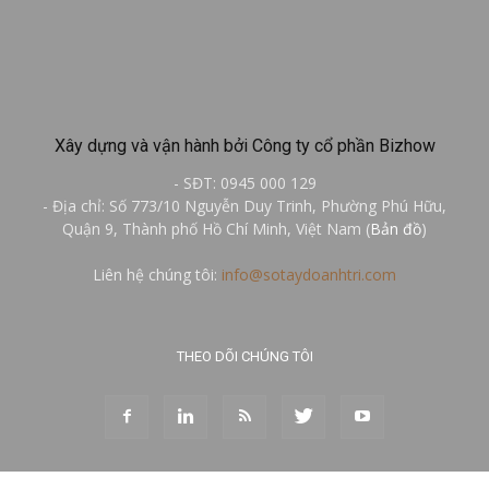
Xây dựng và vận hành bởi Công ty cổ phần Bizhow
- SĐT: 0945 000 129
- Địa chỉ: Số 773/10 Nguyễn Duy Trinh, Phường Phú Hữu,
Quận 9, Thành phố Hồ Chí Minh, Việt Nam (
Bản đồ
)
Liên hệ chúng tôi:
info@sotaydoanhtri.com
THEO DÕI CHÚNG TÔI