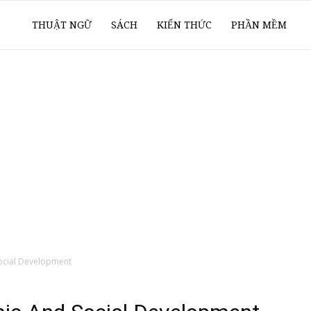
ổ
THUẬT NGỮ
SÁCH
KIẾN THỨC
PHẦN MỀM
ay
oanh
í
ocial Development