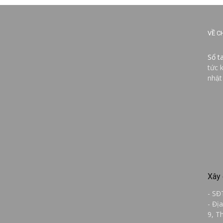
VỀ C
Sổ t
tức 
nhật
Xây 
- SĐ
- Đị
9, T