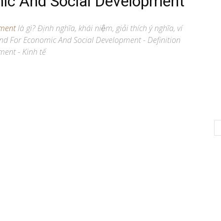
ic And Social Development
pment
là gì? Định nghĩa, khái niệm, giải thích ý nghĩa, ví
d For Economic And Social Development - Definition
ent - Kinh tế