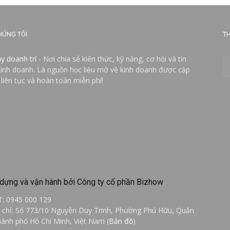
HÚNG TÔI
TH
ay doanh trí
- Nơi chia sẻ kiến thức, kỹ năng, cơ hội và tin
kinh doanh. Là nguồn học liệu mở về kinh doanh được cập
 liên tục và hoàn toàn miễn phí!
dựng và vận hành bởi Công ty cổ phần Bizhow
T: 0945 000 129
a chỉ: Số 773/10 Nguyễn Duy Trinh, Phường Phú Hữu, Quận
hành phố Hồ Chí Minh, Việt Nam (
Bản đồ
)