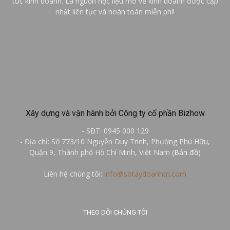
tức kinh doanh. Là nguồn học liệu mở về kinh doanh được cập
nhật liên tục và hoàn toàn miễn phí!
Xây dựng và vận hành bởi Công ty cổ phần Bizhow
- SĐT: 0945 000 129
- Địa chỉ: Số 773/10 Nguyễn Duy Trinh, Phường Phú Hữu,
Quận 9, Thành phố Hồ Chí Minh, Việt Nam (
Bản đồ
)
Liên hệ chúng tôi:
info@sotaydoanhtri.com
THEO DÕI CHÚNG TÔI