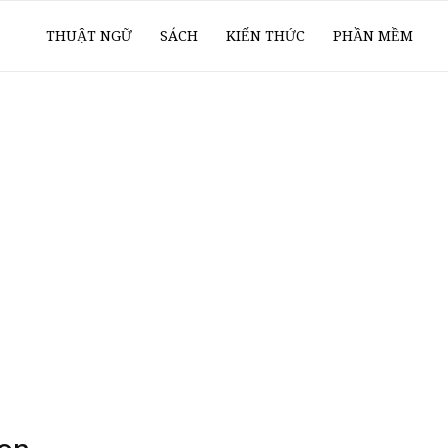
ổ
THUẬT NGỮ
SÁCH
KIẾN THỨC
PHẦN MỀM
ay
oanh
í