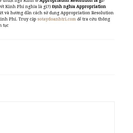
ề thuật ngữ Kinh tế
Appropriation Resolution là gì
?
 Kinh Phí nghĩa là gì?)
Định nghĩa Appropriation
n biệt và hướng dẫn cách sử dụng Appropriation Resolution
Kinh Phí. Truy cập
sotaydoanhtri.com
để tra cứu thông
n tục