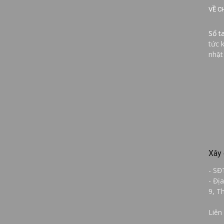
VỀ C
Sổ t
tức 
nhật
Xây 
- SĐ
- Đị
9, T
Liên