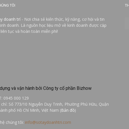
HÚNG TÔI
TH
ay doanh trí
- Nơi chia sẻ kiến thức, kỹ năng, cơ hội và tin
kinh doanh. Là nguồn học liệu mở về kinh doanh được cập
 liên tục và hoàn toàn miễn phí!
dựng và vận hành bởi Công ty cổ phần Bizhow
T: 0945 000 129
a chỉ: Số 773/10 Nguyễn Duy Trinh, Phường Phú Hữu, Quận
hành phố Hồ Chí Minh, Việt Nam (
Bản đồ
)
 hệ chúng tôi:
info@sotaydoanhtri.com