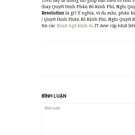
Trên đây là thông tin giúp bạn hiểu rõ hơn v
(hay Quyết Định Phân Bổ Kinh Phí, Nghị Quyết
Resolution
là gì? Ý nghĩa, ví dụ mẫu, phâ
/ Quyết Định Phân Bổ Kinh Phí, Nghị Quyết 
tin các
thuật ngữ kinh tế
, IT được cập nhật liê
BÌNH LUẬN