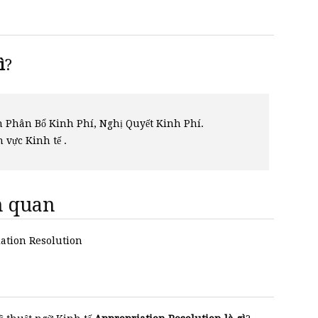
̀
?
h Phân Bổ Kinh Phí, Nghị Quyết Kinh Phí.
h vực Kinh tế .
ên quan
iation Resolution