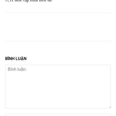
tế
, IT được cập nhật liên tục
BÌNH LUẬN