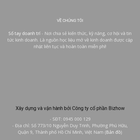
VỀ CHÚNG TÔI
Sổ tay doanh trí
- Nơi chia sẻ kiến thức, kỹ năng, cơ hội và tin
tức kinh doanh. Là nguồn học liệu mở về kinh doanh được cập
nhật liên tục và hoàn toàn miễn phí!
Xây dựng và vận hành bởi Công ty cổ phần Bizhow
- SĐT: 0945 000 129
- Địa chỉ: Số 773/10 Nguyễn Duy Trinh, Phường Phú Hữu,
Quận 9, Thành phố Hồ Chí Minh, Việt Nam (
Bản đồ
)