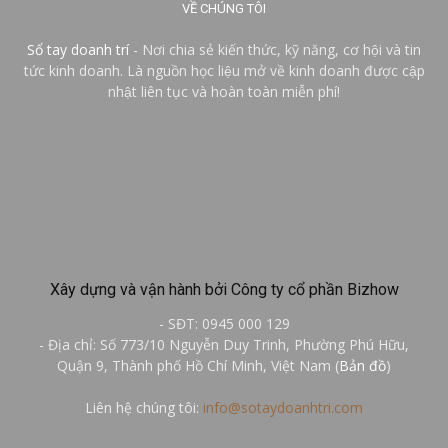
VỀ CHÚNG TÔI
Sổ tay doanh trí
- Nơi chia sẻ kiến thức, kỹ năng, cơ hội và tin
tức kinh doanh. Là nguồn học liệu mở về kinh doanh được cập
nhật liên tục và hoàn toàn miễn phí!
Xây dựng và vận hành bởi Công ty cổ phần Bizhow
- SĐT: 0945 000 129
- Địa chỉ: Số 773/10 Nguyễn Duy Trinh, Phường Phú Hữu,
Quận 9, Thành phố Hồ Chí Minh, Việt Nam (
Bản đồ
)
Liên hệ chúng tôi:
info@sotaydoanhtri.com