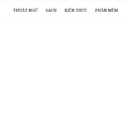
ổ
THUẬT NGỮ
SÁCH
KIẾN THỨC
PHẦN MỀM
ay
oanh
í