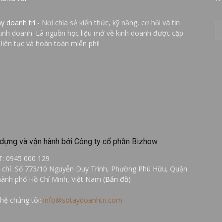
ay doanh trí
- Nơi chia sẻ kiến thức, kỹ năng, cơ hội và tin
kinh doanh. Là nguồn học liệu mở về kinh doanh được cập
 liên tục và hoàn toàn miễn phí!
dựng và vận hành bởi Công ty cổ phần Bizhow
T: 0945 000 129
a chỉ: Số 773/10 Nguyễn Duy Trinh, Phường Phú Hữu, Quận
hành phố Hồ Chí Minh, Việt Nam (
Bản đồ
)
 hệ chúng tôi:
info@sotaydoanhtri.com