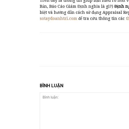
Trên đây là thông tin giúp bạn hiểu rõ hơn v
Bản, Báo Cáo Giám Định nghĩa là gì?)
Định n
biệt và hướng dẫn cách sử dụng Appraisal Re
sotaydoanhtri.com
để tra cứu thông tin các
t
BÌNH LUẬN