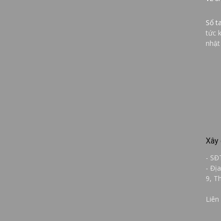
Sổ t
tức 
nhật
Xây 
- SĐ
- Đị
9, T
Liên