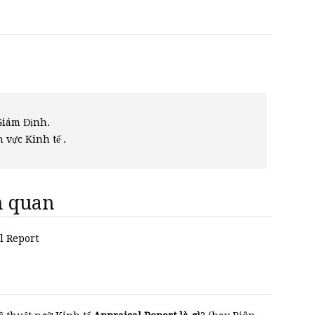
Giám Định.
h vực Kinh tế .
ên quan
al Report