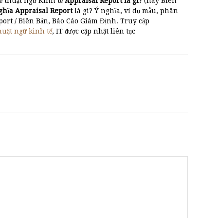
ề thuật ngữ Kinh tế
Appraisal Report là gì
? (hay Biên
ghĩa Appraisal Report
là gì? Ý nghĩa, ví dụ mẫu, phân
port / Biên Bản, Báo Cáo Giám Định. Truy cập
huật ngữ kinh tế
, IT được cập nhật liên tục