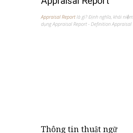
Appraisal Report
Appraisal Report
là gì? Định nghĩa, khái niệ
dụng Appraisal Report - Definition Appraisal 
Thông tin thuật ngữ