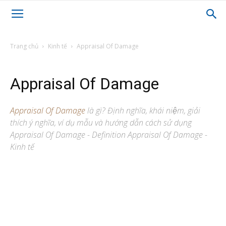
Trang chủ
Kinh tế
Appraisal Of Damage
Appraisal Of Damage
Appraisal Of Damage
là gì? Định nghĩa, khái niệm, giải
thích ý nghĩa, ví dụ mẫu và hướng dẫn cách sử dụng
Appraisal Of Damage - Definition Appraisal Of Damage -
Kinh tế