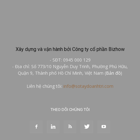
Xây dựng và vận hành bởi Công ty cổ phần Bizhow
- SĐT: 0945 000 129
- Địa chỉ: Số 773/10 Nguyễn Duy Trinh, Phường Phú Hữu,
Quận 9, Thành phố Hồ Chí Minh, Việt Nam (
Bản đồ
)
Liên hệ chúng tôi:
info@sotaydoanhtri.com
THEO DÕI CHÚNG TÔI