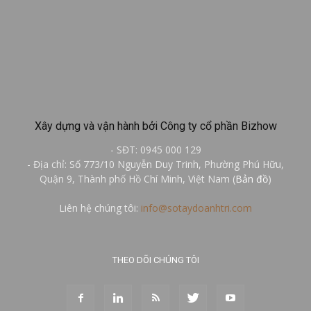
Xây dựng và vận hành bởi Công ty cổ phần Bizhow
- SĐT: 0945 000 129
- Địa chỉ: Số 773/10 Nguyễn Duy Trinh, Phường Phú Hữu,
Quận 9, Thành phố Hồ Chí Minh, Việt Nam (
Bản đồ
)
Liên hệ chúng tôi:
info@sotaydoanhtri.com
THEO DÕI CHÚNG TÔI