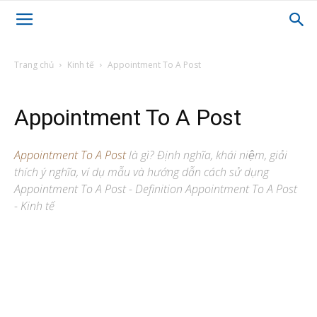
Trang chủ
Kinh tế
Appointment To A Post
Appointment To A Post
Appointment To A Post
là gì? Định nghĩa, khái niệm, giải
thích ý nghĩa, ví dụ mẫu và hướng dẫn cách sử dụng
Appointment To A Post - Definition Appointment To A Post
- Kinh tế