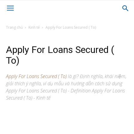
Trang chủ
Kinh tế
Apply For Loans Secured ( To)
Apply For Loans Secured (
To)
Apply For Loans Secured ( To)
là gì? Định nghĩa, khái niệm,
giải thích ý nghĩa, ví dụ mẫu và hướng dẫn cách sử dụng
Apply For Loans Secured ( To) - Definition Apply For Loans
Secured ( To) - Kinh tế