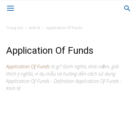
Trang chủ
Kinh tế
Application Of Funds
Application Of Funds
Application Of Funds
là gì? Định nghĩa, khái niệm, giải
thích ý nghĩa, ví dụ mẫu và hướng dẫn cách sử dụng
Application Of Funds - Definition Application Of Funds -
Kinh tế