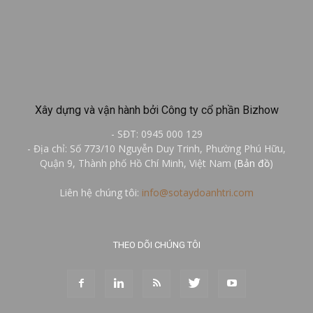
Xây dựng và vận hành bởi Công ty cổ phần Bizhow
- SĐT: 0945 000 129
- Địa chỉ: Số 773/10 Nguyễn Duy Trinh, Phường Phú Hữu,
Quận 9, Thành phố Hồ Chí Minh, Việt Nam (
Bản đồ
)
Liên hệ chúng tôi:
info@sotaydoanhtri.com
THEO DÕI CHÚNG TÔI