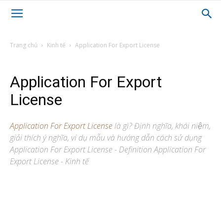
Trang chủ
Kinh tế
Application For Export License
Application For Export
License
Application For Export License
là gì? Định nghĩa, khái niệm,
giải thích ý nghĩa, ví dụ mẫu và hướng dẫn cách sử dụng
Application For Export License - Definition Application For
Export License - Kinh tế