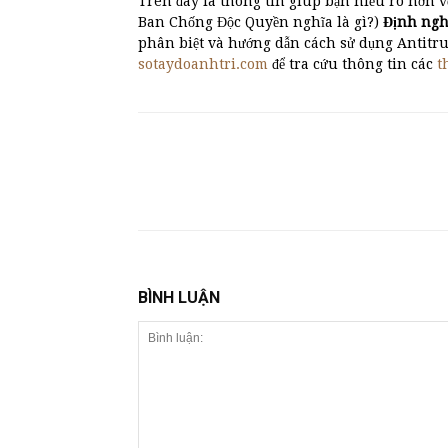
Trên đây là thông tin giúp bạn hiểu rõ hơn v
Ban Chống Độc Quyền nghĩa là gì?)
Định ngh
phân biệt và hướng dẫn cách sử dụng Antit
sotaydoanhtri.com
để tra cứu thông tin các
t
BÌNH LUẬN