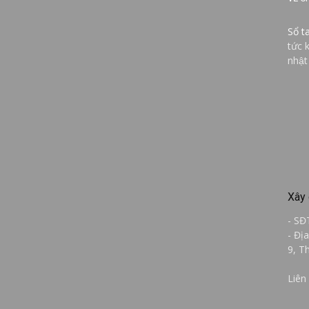
Sổ t
tức 
nhật
Xây 
- SĐ
- Đị
9, T
Liên