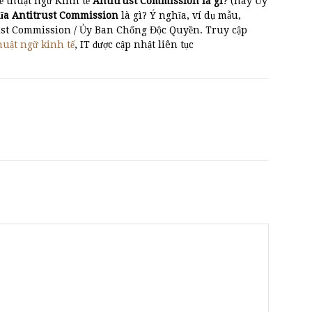
ề thuật ngữ Kinh tế
Antitrust Commission là gì
? (hay Ủy
ĩa Antitrust Commission
là gì? Ý nghĩa, ví dụ mẫu,
rust Commission / Ủy Ban Chống Độc Quyền. Truy cập
huật ngữ kinh tế
, IT được cập nhật liên tục