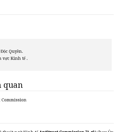
 Độc Quyền.
h vực Kinh tế .
ên quan
ust Commission