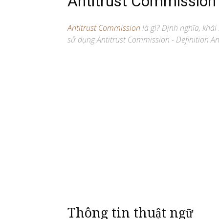
Antitrust Commission
Antitrust Commission
là gì? Định nghĩa, khái
sử dụng Antitrust Commission - Definition An
Thông tin thuật ngữ