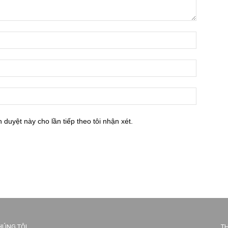
h duyệt này cho lần tiếp theo tôi nhận xét.
HÚNG TÔI
TH