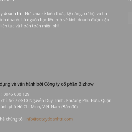
ay doanh trí
- Nơi chia sẻ kiến thức, kỹ năng, cơ hội và tin
kinh doanh. Là nguồn học liệu mở về kinh doanh được cập
 liên tục và hoàn toàn miễn phí!
dựng và vận hành bởi Công ty cổ phần Bizhow
T: 0945 000 129
a chỉ: Số 773/10 Nguyễn Duy Trinh, Phường Phú Hữu, Quận
hành phố Hồ Chí Minh, Việt Nam (
Bản đồ
)
 hệ chúng tôi:
info@sotaydoanhtri.com