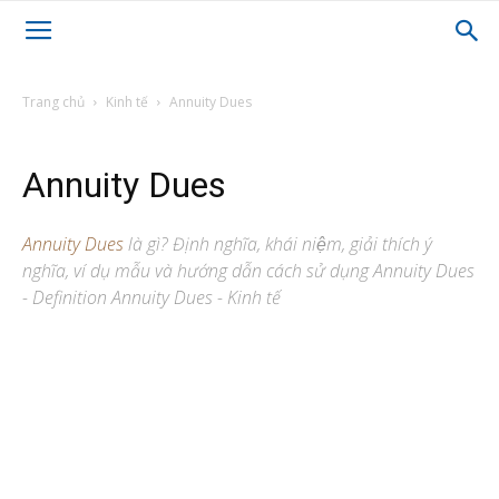
Trang chủ
Kinh tế
Annuity Dues
Annuity Dues
Annuity Dues
là gì? Định nghĩa, khái niệm, giải thích ý
nghĩa, ví dụ mẫu và hướng dẫn cách sử dụng Annuity Dues
- Definition Annuity Dues - Kinh tế