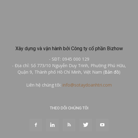
Xây dựng và vận hành bởi Công ty cổ phần Bizhow
- SĐT: 0945 000 129
- Địa chỉ: Số 773/10 Nguyễn Duy Trinh, Phường Phú Hữu,
Quận 9, Thành phố Hồ Chí Minh, Việt Nam (
Bản đồ
)
Liên hệ chúng tôi:
info@sotaydoanhtri.com
THEO DÕI CHÚNG TÔI