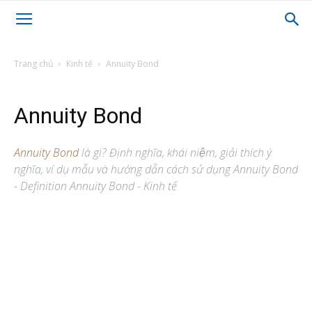
Trang chủ
Kinh tế
Annuity Bond
Annuity Bond
Annuity Bond
là gì? Định nghĩa, khái niệm, giải thích ý
nghĩa, ví dụ mẫu và hướng dẫn cách sử dụng Annuity Bond
- Definition Annuity Bond - Kinh tế