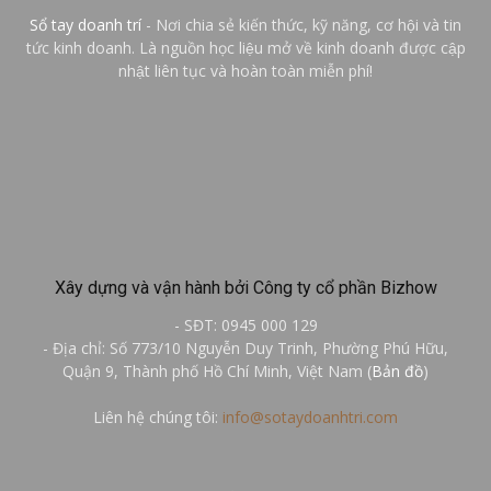
Sổ tay doanh trí
- Nơi chia sẻ kiến thức, kỹ năng, cơ hội và tin
tức kinh doanh. Là nguồn học liệu mở về kinh doanh được cập
nhật liên tục và hoàn toàn miễn phí!
Xây dựng và vận hành bởi Công ty cổ phần Bizhow
- SĐT: 0945 000 129
- Địa chỉ: Số 773/10 Nguyễn Duy Trinh, Phường Phú Hữu,
Quận 9, Thành phố Hồ Chí Minh, Việt Nam (
Bản đồ
)
Liên hệ chúng tôi:
info@sotaydoanhtri.com