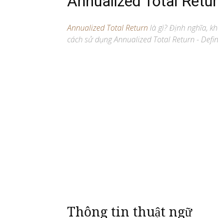
Annualized Total Retu
Annualized Total Return
là gì? Định nghĩa, kha
cách sử dụng Annualized Total Return - Defin
Thông tin thuật ngữ