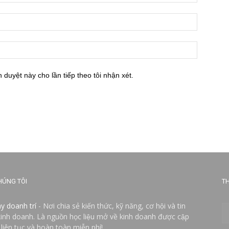
h duyệt này cho lần tiếp theo tôi nhận xét.
HÚNG TÔI
TH
ay doanh trí
- Nơi chia sẻ kiến thức, kỹ năng, cơ hội và tin
kinh doanh. Là nguồn học liệu mở về kinh doanh được cập
 liên tục và hoàn toàn miễn phí!