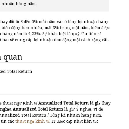
lợi nhuận hàng năm.
thay đổi từ 3 đến 5% mỗi năm và có tổng lợi nhuận hàng
ể biến động hơn nhiều, mất 3% trong một năm, kiếm được
hàng năm là 4,23%. Sự khác biệt là quỹ đầu tiên sẽ
 hai sẽ cung cấp lợi nhuận dao động một cách rộng rãi.
ên quan
ized Total Return
ề thuật ngữ Kinh tế
Annualized Total Return là gì
? (hay
 nghĩa Annualized Total Return
là gì? Ý nghĩa, ví dụ
Annualized Total Return / Tổng lợi nhuận hàng năm.
 tin các
thuật ngữ kinh tế
, IT được cập nhật liên tục