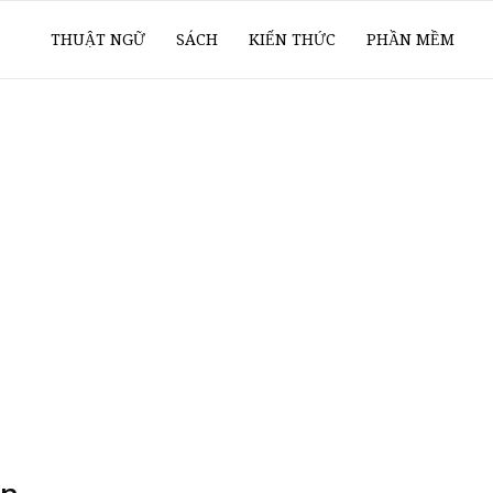
ổ
THUẬT NGỮ
SÁCH
KIẾN THỨC
PHẦN MỀM
ay
oanh
í