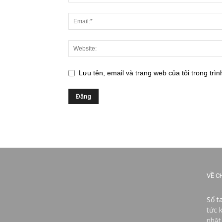
Lưu tên, email và trang web của tôi trong trìn
VỀ C
Sổ t
tức 
nhật