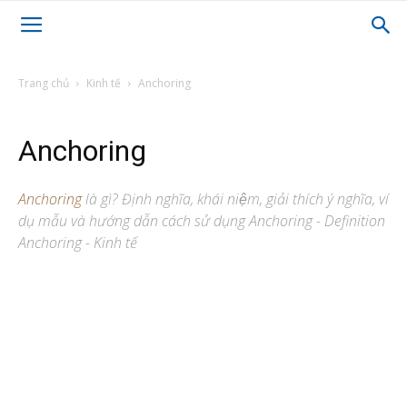
Trang chủ
Kinh tế
Anchoring
Anchoring
Anchoring
là gì? Định nghĩa, khái niệm, giải thích ý nghĩa, ví
dụ mẫu và hướng dẫn cách sử dụng Anchoring - Definition
Anchoring - Kinh tế