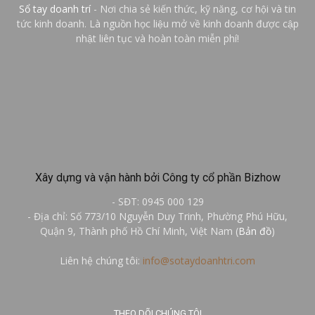
Sổ tay doanh trí
- Nơi chia sẻ kiến thức, kỹ năng, cơ hội và tin
tức kinh doanh. Là nguồn học liệu mở về kinh doanh được cập
nhật liên tục và hoàn toàn miễn phí!
Xây dựng và vận hành bởi Công ty cổ phần Bizhow
- SĐT: 0945 000 129
- Địa chỉ: Số 773/10 Nguyễn Duy Trinh, Phường Phú Hữu,
Quận 9, Thành phố Hồ Chí Minh, Việt Nam (
Bản đồ
)
Liên hệ chúng tôi:
info@sotaydoanhtri.com
THEO DÕI CHÚNG TÔI