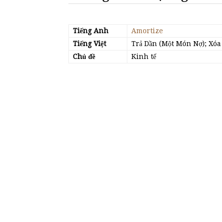
Tiếng Anh
Amortize
Tiếng Việt
Trả Dần (Một Món Nợ); Xóa
Chủ đề
Kinh tế