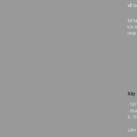
VỀ C
Sổ t
tức 
nhật
Xây 
- SĐ
- Đị
9, T
Liên