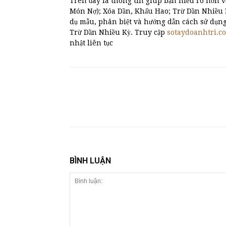
Trên đây là thông tin giúp bạn hiểu rõ hơn v
Món Nợ); Xóa Dần, Khấu Hao; Trừ Dần Nhiều Kỳ 
dụ mẫu, phân biệt và hướng dẫn cách sử dụn
Trừ Dần Nhiều Kỳ. Truy cập
sotaydoanhtri.c
nhật liên tục
BÌNH LUẬN