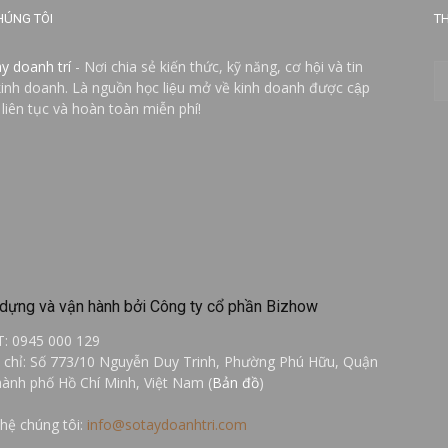
HÚNG TÔI
TH
ay doanh trí
- Nơi chia sẻ kiến thức, kỹ năng, cơ hội và tin
kinh doanh. Là nguồn học liệu mở về kinh doanh được cập
 liên tục và hoàn toàn miễn phí!
dựng và vận hành bởi Công ty cổ phần Bizhow
T: 0945 000 129
a chỉ: Số 773/10 Nguyễn Duy Trinh, Phường Phú Hữu, Quận
hành phố Hồ Chí Minh, Việt Nam (
Bản đồ
)
 hệ chúng tôi:
info@sotaydoanhtri.com