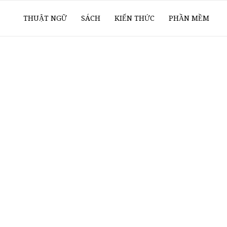
ổ
THUẬT NGỮ
SÁCH
KIẾN THỨC
PHẦN MỀM
ay
oanh
í