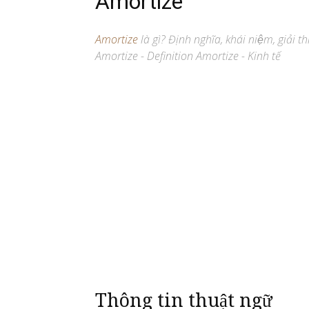
Amortize
Amortize
là gì? Định nghĩa, khái niệm, giải 
Amortize - Definition Amortize - Kinh tế
Thông tin thuật ngữ