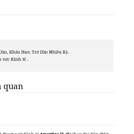
 Dần, Khấu Hao; Trừ Dần Nhiều Kỳ.
h vực Kinh tế .
ên quan
e