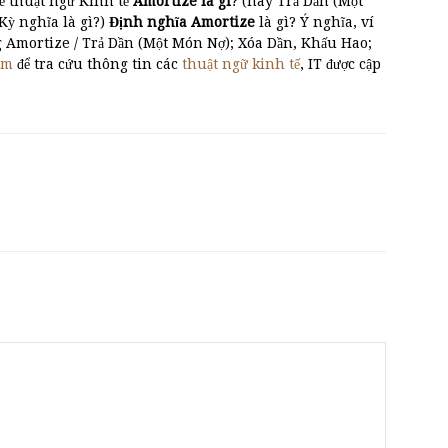
ề thuật ngữ Kinh tế
Amortize là gì
? (hay Trả Dần (Một
nghĩa là gì?)
Định nghĩa Amortize
là gì? Ý nghĩa, ví
g Amortize / Trả Dần (Một Món Nợ); Xóa Dần, Khấu Hao;
om
để tra cứu thông tin các
thuật ngữ kinh tế
, IT được cập