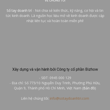
VỀ CHÚNG TÔI
Sổ tay doanh trí
- Nơi chia sẻ kiến thức, kỹ năng, cơ hội và tin
tức kinh doanh. Là nguồn học liệu mở về kinh doanh được cập
nhật liên tục và hoàn toàn miễn phí!
Xây dựng và vận hành bởi Công ty cổ phần Bizhow
- SĐT: 0945 000 129
- Địa chỉ: Số 773/10 Nguyễn Duy Trinh, Phường Phú Hữu,
Quận 9, Thành phố Hồ Chí Minh, Việt Nam (
Bản đồ
)
Liên hệ chúng tôi:
info@sotaydoanhtri.com