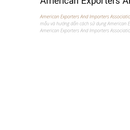
American Exporters A
American Exporters And Importers Associati
mẫu và hướng dẫn cách sử dụng American Exp
American Exporters And Importers Associatio