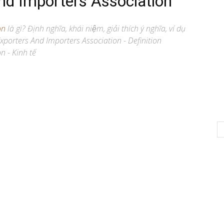
nd Importers Association
on
là gì? Định nghĩa, khái niệm, giải thích ý nghĩa, ví dụ
orters And Importers Association - Definition
n - Kinh tế