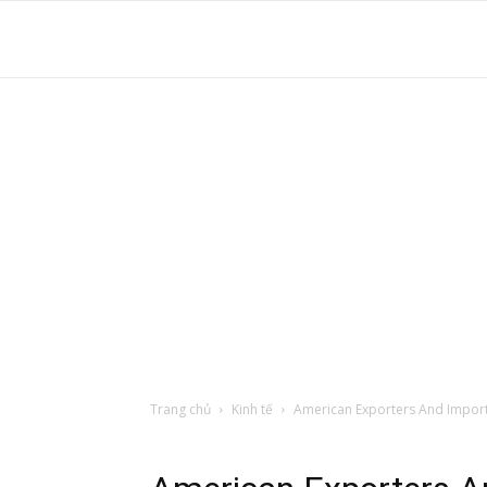
S
t
d
tr
Trang chủ
Kinh tế
American Exporters And Import