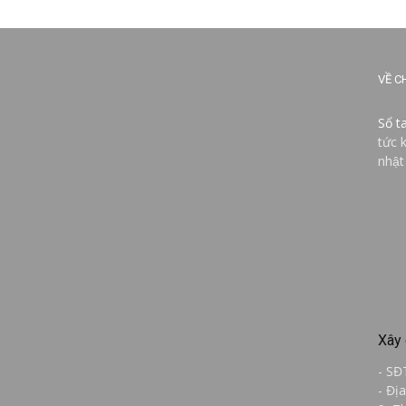
VỀ C
Sổ t
tức 
nhật
Xây 
- SĐ
- Đị