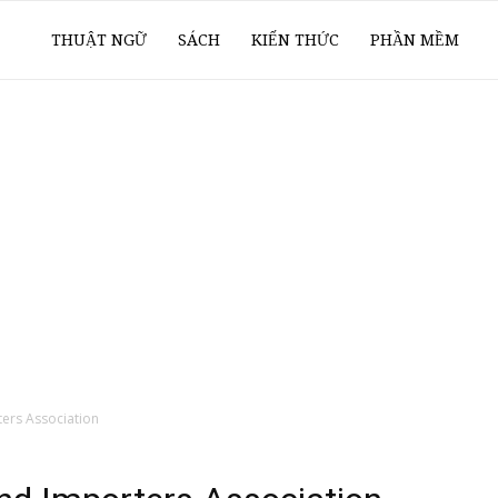
ổ
THUẬT NGỮ
SÁCH
KIẾN THỨC
PHẦN MỀM
ay
oanh
í
ers Association