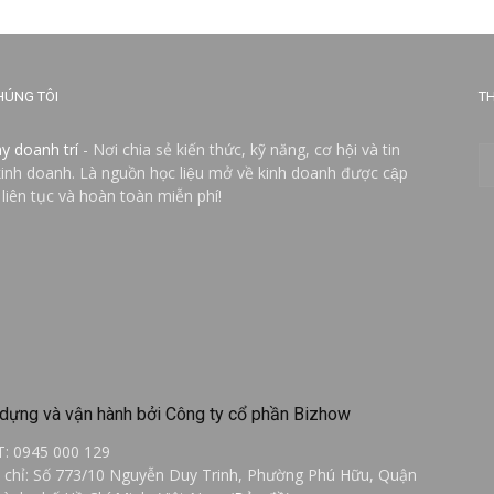
HÚNG TÔI
TH
ay doanh trí
- Nơi chia sẻ kiến thức, kỹ năng, cơ hội và tin
kinh doanh. Là nguồn học liệu mở về kinh doanh được cập
 liên tục và hoàn toàn miễn phí!
dựng và vận hành bởi Công ty cổ phần Bizhow
T: 0945 000 129
a chỉ: Số 773/10 Nguyễn Duy Trinh, Phường Phú Hữu, Quận