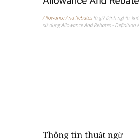
Allowance And Rebat
Allowance And Rebates
là gì? Định nghĩa, khá
sử dụng Allowance And Rebates - Definition 
Thông tin thuật ngữ