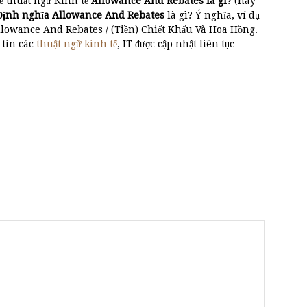
ề thuật ngữ Kinh tế
Allowance And Rebates là gì
? (hay
Định nghĩa Allowance And Rebates
là gì? Ý nghĩa, ví dụ
Allowance And Rebates / (Tiền) Chiết Khấu Và Hoa Hồng.
 tin các
thuật ngữ kinh tế
, IT được cập nhật liên tục