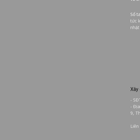
Sổ t
tức 
nhật
Xây 
- SĐ
- Đị
9, T
Liên