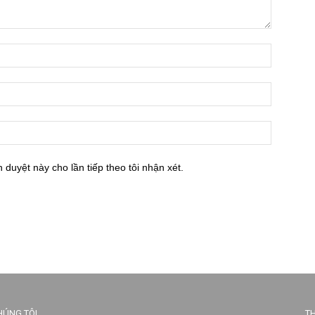
h duyệt này cho lần tiếp theo tôi nhận xét.
HÚNG TÔI
TH