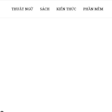
ổ
THUẬT NGỮ
SÁCH
KIẾN THỨC
PHẦN MỀM
ay
oanh
í