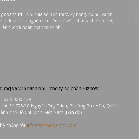
ay doanh trí
- Nơi chia sẻ kiến thức, kỹ năng, cơ hội và tin
kinh doanh. Là nguồn học liệu mở về kinh doanh được cập
 liên tục và hoàn toàn miễn phí!
dựng và vận hành bởi Công ty cổ phần Bizhow
T: 0945 000 129
a chỉ: Số 773/10 Nguyễn Duy Trinh, Phường Phú Hữu, Quận
hành phố Hồ Chí Minh, Việt Nam (
Bản đồ
)
 hệ chúng tôi:
info@sotaydoanhtri.com