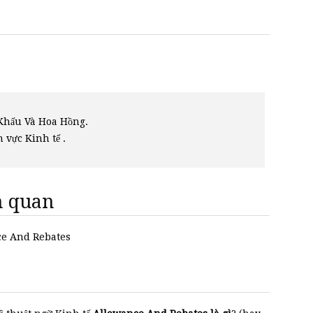
 Khấu Và Hoa Hồng.
h vực Kinh tế .
ên quan
nce And Rebates