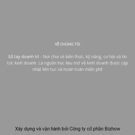
VỀ CHÚNG TÔI
Sổ tay doanh trí
- Nơi chia sẻ kiến thức, kỹ năng, cơ hội và tin
tức kinh doanh. Là nguồn học liệu mở về kinh doanh được cập
nhật liên tục và hoàn toàn miễn phí!
Xây dựng và vận hành bởi Công ty cổ phần Bizhow