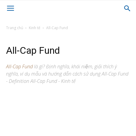
Trang chủ
Kinh tế
All-Cap Fund
All-Cap Fund
All-Cap Fund
là gì? Định nghĩa, khái niệm, giải thích ý
nghĩa, ví dụ mẫu và hướng dẫn cách sử dụng All-Cap Fund
- Definition All-Cap Fund - Kinh tế