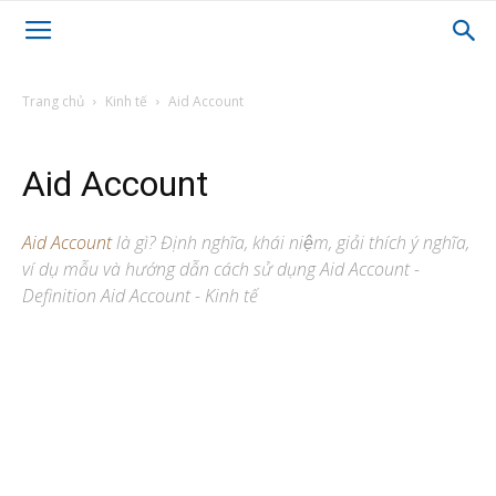
Trang chủ
Kinh tế
Aid Account
Aid Account
Aid Account
là gì? Định nghĩa, khái niệm, giải thích ý nghĩa,
ví dụ mẫu và hướng dẫn cách sử dụng Aid Account -
Definition Aid Account - Kinh tế