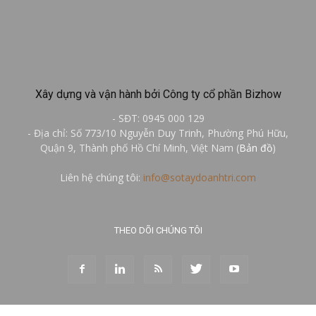
Xây dựng và vận hành bởi Công ty cổ phần Bizhow
- SĐT: 0945 000 129
- Địa chỉ: Số 773/10 Nguyễn Duy Trinh, Phường Phú Hữu,
Quận 9, Thành phố Hồ Chí Minh, Việt Nam (
Bản đồ
)
Liên hệ chúng tôi:
info@sotaydoanhtri.com
THEO DÕI CHÚNG TÔI