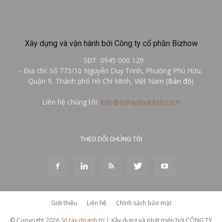
Xây dựng và vận hành bởi Công ty cổ phần Bizhow
- SĐT: 0945 000 129
- Địa chỉ: Số 773/10 Nguyễn Duy Trinh, Phường Phú Hữu,
Quận 9, Thành phố Hồ Chí Minh, Việt Nam (
Bản đồ
)
Liên hệ chúng tôi:
info@sotaydoanhtri.com
THEO DÕI CHÚNG TÔI
Giới thiệu
Liên hệ
Chính sách bảo mật
© Copyright 2026
Sổ tay doanh trí
| Xây dựng và phát triển bởi CÔNG TY