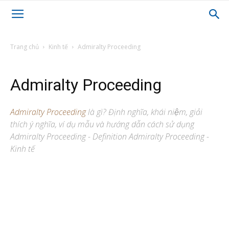
Trang chủ
Kinh tế
Admiralty Proceeding
Admiralty Proceeding
Admiralty Proceeding
là gì? Định nghĩa, khái niệm, giải
thích ý nghĩa, ví dụ mẫu và hướng dẫn cách sử dụng
Admiralty Proceeding - Definition Admiralty Proceeding -
Kinh tế