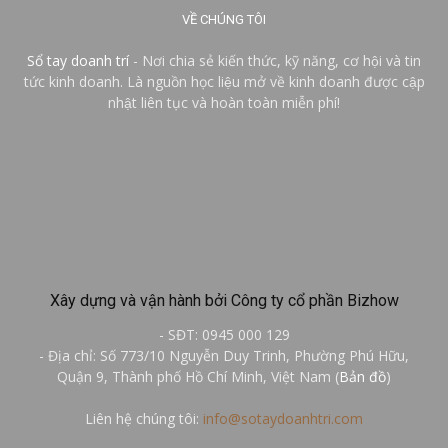
VỀ CHÚNG TÔI
Sổ tay doanh trí
- Nơi chia sẻ kiến thức, kỹ năng, cơ hội và tin
tức kinh doanh. Là nguồn học liệu mở về kinh doanh được cập
nhật liên tục và hoàn toàn miễn phí!
Xây dựng và vận hành bởi Công ty cổ phần Bizhow
- SĐT: 0945 000 129
- Địa chỉ: Số 773/10 Nguyễn Duy Trinh, Phường Phú Hữu,
Quận 9, Thành phố Hồ Chí Minh, Việt Nam (
Bản đồ
)
Liên hệ chúng tôi:
info@sotaydoanhtri.com