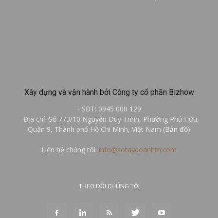
Xây dựng và vận hành bởi Công ty cổ phần Bizhow
- SĐT: 0945 000 129
- Địa chỉ: Số 773/10 Nguyễn Duy Trinh, Phường Phú Hữu,
Quận 9, Thành phố Hồ Chí Minh, Việt Nam (
Bản đồ
)
Liên hệ chúng tôi:
info@sotaydoanhtri.com
THEO DÕI CHÚNG TÔI