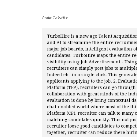
Avatar TurboHire
TurboHire is a new age Talent Acquisitio
and AI to streamline the entire recruitm
major job boards, intelligent evaluation o
candidates. TurboHire maps the entire rec
visibility using Job Advertisement - Usin
recruiters can simply post jobs to multipl
Indeed etc. in a single click. This generat
applicants applying to the job. 2. Evaluat
Platform (TEP), recruiters can go through
collaboration with great minds of the ind
evaluation is done by bring contextual da
chat-enabled world where most of the th
Platform (CP), recruiter can talk to many 
matching candidates quickly. This not jus
recruiter loose good candidates to compet
together, recruiter can reduce there hiri