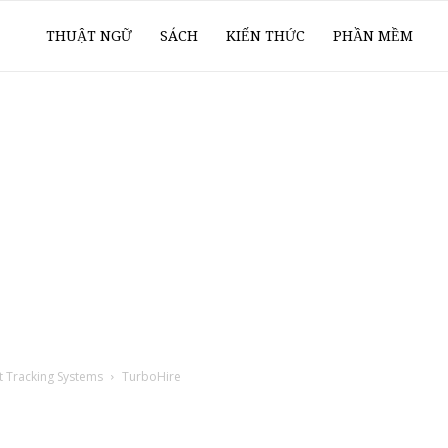
ổ
THUẬT NGỮ
SÁCH
KIẾN THỨC
PHẦN MỀM
ay
oanh
í
t Tracking Systems
TurboHire