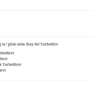
 tự / phần mềm thay thế TurboHire
urboHire)
ire)
và TurboHire)
ire)