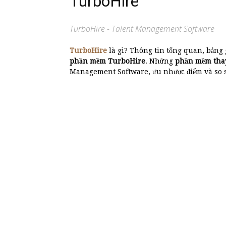
TurboHire
TurboHire - Talent Management Software
TurboHire
là gì? Thông tin tổng quan, bảng
phần mềm TurboHire
. Những
phần mềm tha
Management Software, ưu nhược điểm và so s