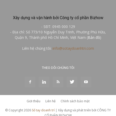
Xây dựng và vận hành bởi Công ty cổ phần Bizhow
- SĐT: 0945 000 129
- Địa chỉ: Số 773/10 Nguyễn Duy Trinh, Phường Phú Hữu,
Quận 9, Thành phố Hồ Chí Minh, Việt Nam (
Bản đồ
)
Liên hệ chúng tôi:
info@sotaydoanhtri.com
THEO DÕI CHÚNG TÔI
Giới thiệu
Liên hệ
Chính sách bảo mật
© Copyright 2026
Sổ tay doanh trí
| Xây dựng và phát triển bởi CÔNG TY
CỔ PHẦN BIZHOW