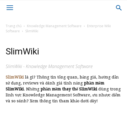
Trang chủ
Knowledge Management Software
Enterprise Wiki
Software
SlimWiki
SlimWiki
SlimWiki - Knowledge Management Software
SlimWiki
là gì? Thông tin tổng quan, bảng giá, hướng dẫn
sử dụng, reviews và đánh giá tính năng
phần mềm
SlimWiki
. Những
phần mềm thay thế SlimWiki
dùng trong
lĩnh vực Knowledge Management Software, ưu nhược điểm
và so sánh? Xem thông tin tham khảo dưới đây!