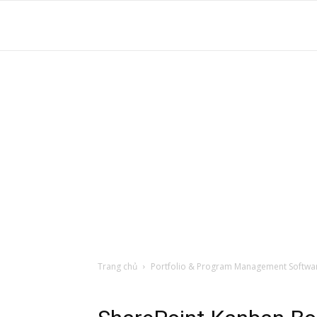
S
t
d
tr
Trang chủ
Portfolio & Program Management Softwa