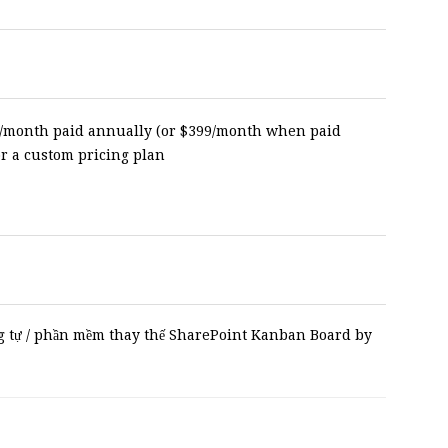
9/month paid annually (or $399/month when paid
or a custom pricing plan
 tự / phần mềm thay thế SharePoint Kanban Board by