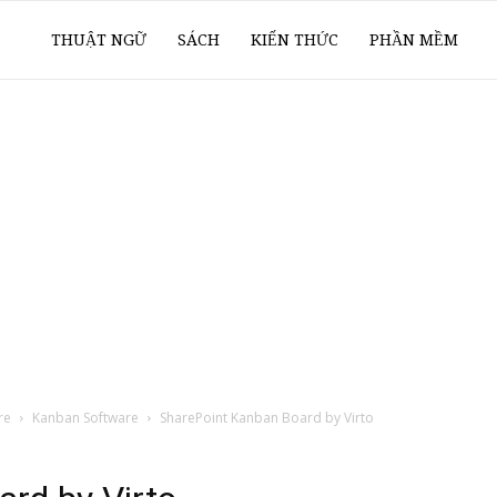
ổ
THUẬT NGỮ
SÁCH
KIẾN THỨC
PHẦN MỀM
ay
oanh
í
re
Kanban Software
SharePoint Kanban Board by Virto