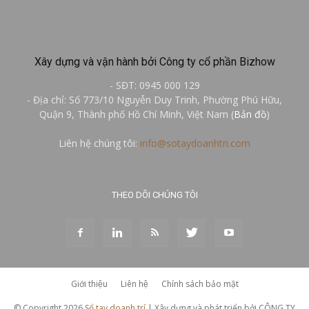
Xây dựng và vận hành bởi Công ty cổ phần Bizhow
- SĐT: 0945 000 129
- Địa chỉ: Số 773/10 Nguyễn Duy Trinh, Phường Phú Hữu,
Quận 9, Thành phố Hồ Chí Minh, Việt Nam (
Bản đồ
)
Liên hệ chúng tôi:
info@sotaydoanhtri.com
THEO DÕI CHÚNG TÔI
Giới thiệu
Liên hệ
Chính sách bảo mật
© Copyright 2026
Sổ tay doanh trí
| Xây dựng và phát triển bởi CÔNG TY