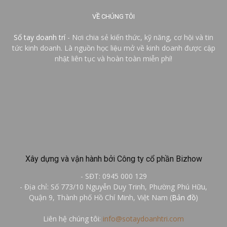
VỀ CHÚNG TÔI
Sổ tay doanh trí
- Nơi chia sẻ kiến thức, kỹ năng, cơ hội và tin
tức kinh doanh. Là nguồn học liệu mở về kinh doanh được cập
nhật liên tục và hoàn toàn miễn phí!
Xây dựng và vận hành bởi Công ty cổ phần Bizhow
- SĐT: 0945 000 129
- Địa chỉ: Số 773/10 Nguyễn Duy Trinh, Phường Phú Hữu,
Quận 9, Thành phố Hồ Chí Minh, Việt Nam (
Bản đồ
)
Liên hệ chúng tôi:
info@sotaydoanhtri.com